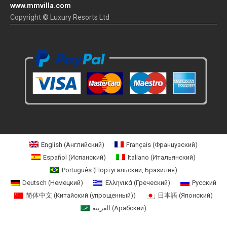
www.mmvilla.com
Copyright © Luxury Resorts Ltd
English
(
Английский
)
Français
(
Французский
)
Español
(
Испанский
)
Italiano
(
Итальянский
)
Português
(
Португальский, Бразилия
)
Deutsch
(
Немецкий
)
Ελληνικά
(
Греческий
)
Русский
简体中文
(
Китайский (упрощенный)
)
日本語
(
Японский
)
العربية
(
Арабский
)