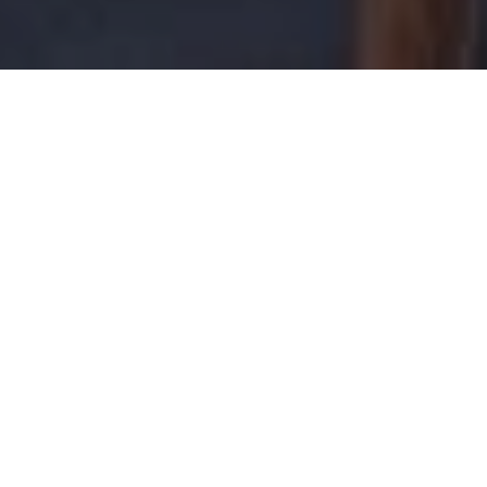
SEA & POOL VIEW | GUESTS: UP TO 3 BEDROOMS: 1
BATHROOM: 1 | LIVING ROOM | SIZE: 90M2 ( 968 SQUARE FEET
(INTERIOR LIVING STAY, 40M2)
Ιδανικη ηρεμια Deluxe Vive Suite
& Εξαιρετική Τιμή
Deluxe Vive Suite – Μια Εκλεπτυσμένη Απόδραση
στη Μύκονο
Ανακαλύψτε την υψηλή νησιώτικη διαμονή στη Deluxe Vive Suite, ένα
ήρεμο καταφύγιο σχεδιασμένο για έως τρεις επισκέπτες.
Η κομψά επιπλωμένη σουίτα διαθέτει ένα κρεβάτι king-size, έναν άνετο
χώρο καθιστικού με καναπέ και ένα μοντέρνο μπάνιο ανοιχτού
σχεδιασμού, συνδυάζοντας τη σύγχρονη άνεση με τη γνήσια